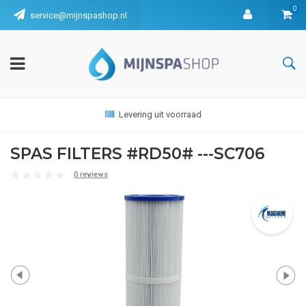
0
service@mijnspashop.nl
Levering uit voorraad
SPAS FILTERS #RD50# ---SC706
0 reviews