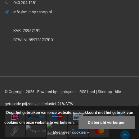
040 204 1281
info@mijnspashop.nl
KVK: 73957291
BTW: NL859723707B01
© Copyright 2026 - Powered by
Lightspeed
-
RSS-feed
|
Sitemap
- Alle
getoonde prijzen zijn inclusief 21% BTW
Door het gebruiken van onze website, ga je akkoord met het gebruik van
cookies om onze website te verbeteren.
Dit bericht verbergen
Meer over cookies »