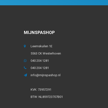
MIJNSPASHOP
Leemskuilen 1E
5563 CK Westerhoven
040 204 1281
040 204 1281
info@mijnspashop.nl
KVK: 73957291
BTW: NL859723707B01