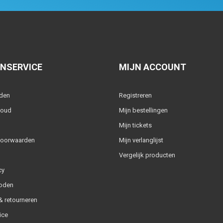
NSERVICE
MIJN ACCOUNT
lden
Registreren
houd
Mijn bestellingen
Mijn tickets
voorwaarden
Mijn verlanglijst
Vergelijk producten
cy
oden
 retourneren
ice