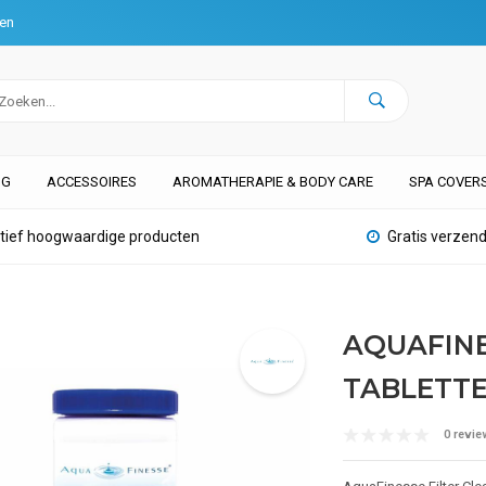
ten
NG
ACCESSOIRES
AROMATHERAPIE & BODY CARE
SPA COVER
atief hoogwaardige producten
Gratis verzend
AQUAFINE
TABLETT
0 revie