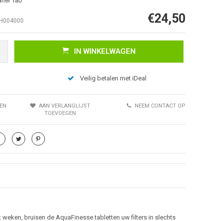
aner Tab
€24,50
H004000
IN WINKELWAGEN
Veilig betalen met iDeal
Afbeelding vergroten
EN
AAN VERLANGLIJST
NEEM CONTACT OP
TOEVOEGEN
et weken, bruisen de AquaFinesse tabletten uw filters in slechts