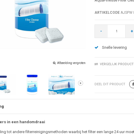
AquaFinesse Filter Cle
ARTIKELCODE
AJSPW 
-
+
Snelle levering
Afbeelding vergroten
VERGELIJK PRODUCT
DEEL DIT PRODUCT
ng
ters in een handomdraai
ling tot andere filterreinigingsmethoden waarbij het filter een lange 24 uur mo