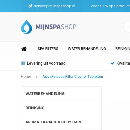
service@mijnspashop.nl
Voor al uw spa produc
SPA FILTERS
WATER BEHANDELING
REINIGI
Levering uit voorraad
Kwalit
Home
AquaFinesse Filter Cleaner Tabletten
WATERBEHANDELING
REINIGING
AROMATHERAPIE & BODY CARE