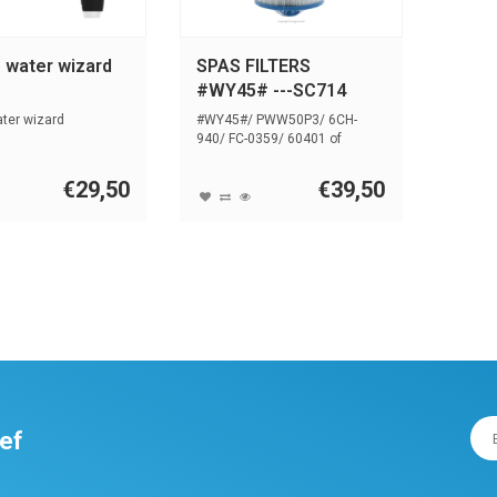
 water wizard
SPAS FILTERS
#WY45# ---SC714
ter wizard
#WY45#/ PWW50P3/ 6CH-
940/ FC-0359/ 60401 of
SC714/ 817-0050
...
€29,50
€39,50
ief