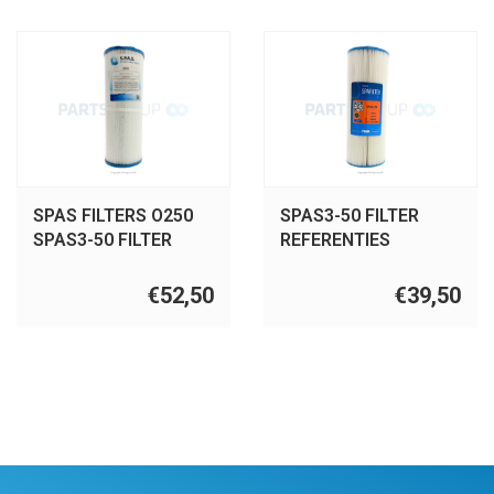
SPAS FILTERS O250
SPAS3-50 FILTER
SPAS3-50 FILTER
REFERENTIES
REFERENTIES
PWW50L, 4CH-949,
PWW50L, 4CH-949,
FC-0172, SC757, O250
€52,50
€39,50
FC-0172, SC757.