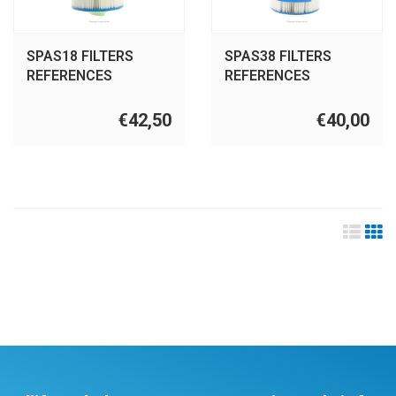
SPAS18 FILTERS
SPAS38 FILTERS
REFERENCES
REFERENCES
PTL47W-P4,6CH-
PTL47WP4, 6CH-47,
47,FC-0315,SC709/
FC-0315, SC709/
€42,50
€40,00
LA50
LA50