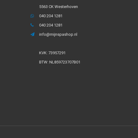
5563 CK Westerhoven
040 204 1281
040 204 1281
info@mijnspashop.nl
KVK: 73957291
BTW: NL859723707B01