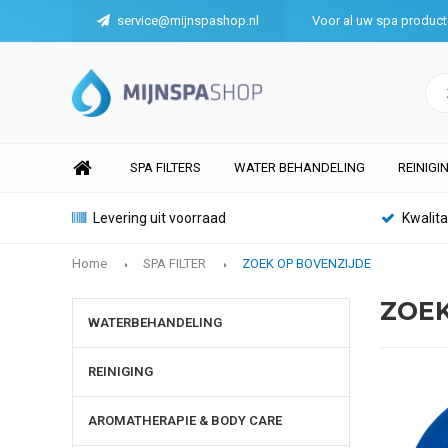
service@mijnspashop.nl
Voor al uw spa produc
SPA FILTERS
WATER BEHANDELING
REINIGI
Levering uit voorraad
Kwalit
Home
SPA FILTER
ZOEK OP BOVENZIJDE
ZOEK
WATERBEHANDELING
REINIGING
AROMATHERAPIE & BODY CARE