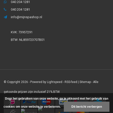
040 204 1281
040 204 1281
info@mijnspashop.nl
KVK: 73957291
BTW: NL859723707B01
© Copyright 2026 - Powered by
Lightspeed
-
RSS-feed
|
Sitemap
- Alle
getoonde prijzen zijn inclusief 21% BTW
Door het gebruiken van onze website, ga je akkoord met het gebruik van
cookies om onze website te verbeteren.
Dit bericht verbergen