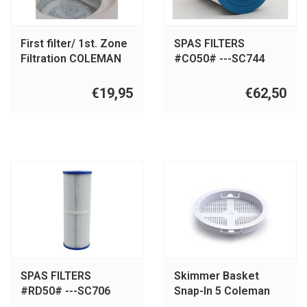
First filter/ 1st. Zone
SPAS FILTERS
Filtration COLEMAN
#CO50# ---SC744
BY MAAX
€19,95
€62,50
SPAS FILTERS
Skimmer Basket
#RD50# ---SC706
Snap-In 5 Coleman