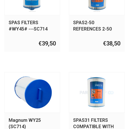
SPAS FILTERS
SPAS2-50
#WY45# ---SC714
REFERENCES 2-50
PWW50P3, 6CH-940,
FC-0359, 60401,
€39,50
€38,50
WY45
Magnum WY25
SPAS31 FILTERS
(SC714)
COMPATIBLE WITH