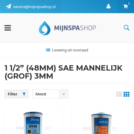
0
service@mijnspashop.nl
Levering uit voorraad
1 1/2” (48MM) SAE MANNELIJK
(GROF) 3MM
Filter
Meest
bekeken