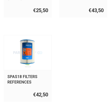
PMAX50P3
€25,50
€43,50
SPAS18 FILTERS
REFERENCES
PTL47W-P4,6CH-
47,FC-0315,SC709/
€42,50
LA50