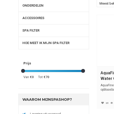
Meest be
ONDERDELEN
ACCESSOIRES
SPA FILTER
HOE MEET IK MIJN SPA FILTER
Prijs
AquaFi
Van
€0
Tot
€70
Water 
AquaFines
opblaasba
WAAROM MIJNSPASHOP?
Levering uit voorraad