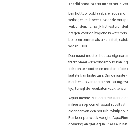
Traditioneel wateronderhoud ve
Een hot tub, opblaasbare jacuzzi o
verhogen en bovenal voor de ontspan
verbonden: namelijk het wateronder
dragen voor de hygiëne is waterrein
behoren termen als alkaliniteit, ca
vocabulaire.
Daarnaast moeten hot tub eigenaren 
traditioneel wateronderhoud kan ing
schoon te houden en moeten die in 
laatste kan lastig zijn. Om de juist
met behulp van teststrips. Dit inge
tijd, terwijl de resultaten vaak te we
AquaFinesse is in eerste instantie 
milieu en op een effectief resultaa
eigenaar van een hot tub, whirlpool
Een keer per week voegt u AquaFines
dosering en giet AquaFinesse in he