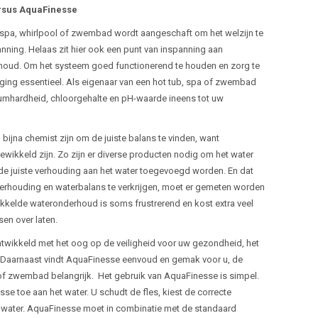
rsus AquaFinesse
f spa, whirlpool of zwembad wordt aangeschaft om het welzijn te
ning. Helaas zit hier ook een punt van inspanning aan
houd. Om het systeem goed functionerend te houden en zorg te
iging essentieel. Als eigenaar van een hot tub, spa of zwembad
lciumhardheid, chloorgehalte en pH-waarde ineens tot uw
bijna chemist zijn om de juiste balans te vinden, want
ewikkeld zijn. Zo zijn er diverse producten nodig om het water
de juiste verhouding aan het water toegevoegd worden. En dat
e verhouding en waterbalans te verkrijgen, moet er gemeten worden
wikkelde wateronderhoud is soms frustrerend en kost extra veel
nsen over laten.
ontwikkeld met het oog op de veiligheid voor uw gezondheid, het
t. Daarnaast vindt AquaFinesse eenvoud en gemak voor u, de
 of zwembad belangrijk. Het gebruik van AquaFinesse is simpel.
se toe aan het water. U schudt de fles, kiest de correcte
t water. AquaFinesse moet in combinatie met de standaard