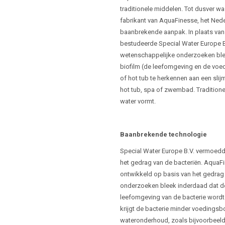
traditionele middelen. Tot dusver wa
fabrikant van AquaFinesse, het Nede
baanbrekende aanpak. In plaats van 
bestudeerde Special Water Europe B.
wetenschappelijke onderzoeken blee
biofilm (de leefomgeving en de voed
of hot tub te herkennen aan een sli
hot tub, spa of zwembad. Tradition
water vormt.
Baanbrekende technologie
Special Water Europe B.V. vermoedde
het gedrag van de bacteriën. AquaF
ontwikkeld op basis van het gedrag 
onderzoeken bleek inderdaad dat de
leefomgeving van de bacterie wordt
krijgt de bacterie minder voedingsb
wateronderhoud, zoals bijvoorbeeld 