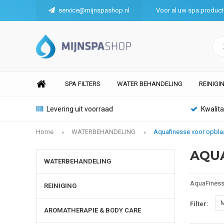
service@mijnspashop.nl
Voor al uw spa produc
SPA FILTERS
WATER BEHANDELING
REINIGI
Levering uit voorraad
Kwalit
Home
WATERBEHANDELING
Aquafinesse voor opbla
AQUA
WATERBEHANDELING
AquaFinesse
REINIGING
M
Filter:
AROMATHERAPIE & BODY CARE