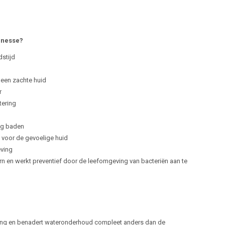
inesse?
stijd
 een zachte huid
r
tering
ig baden
g voor de gevoelige huid
eving
ern en werkt preventief door de leefomgeving van bacteriën aan te
ing en benadert wateronderhoud compleet anders dan de