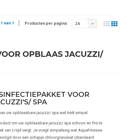
 1 van 1
Producten per pagina:
24
VOOR OPBLAAS JACUZZI/
SINFECTIEPAKKET VOOR
UZZI'S/ SPA
an uw opblaasbare jacuzzi/ spa wel héél simpel.
roduct om uw opblaasbare jacuzzi/ spa schoon en fris te
ek van U tijd vergt. Je voegt simpelweg wat AquaFinesse-
 gevolgd door een schepje chloorgranulaat (standaard