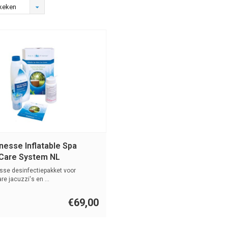
keken
nesse Inflatable Spa
Care System NL
se desinfectiepakket voor
re jacuzzi's en ...
€69,00