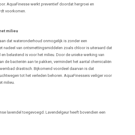
oor. AquaFinesse werkt preventief doordat hergroei en
rdt voorkomen.
het milieu
aan dat wateronderhoud onmogelijk is zonder een
t nadeel van ontsmettingsmiddelen zoals chloor is uiteraard dat
 en belastend is voor het milieu. Door de unieke werking van
 de bacteriën aan te pakken, vermindert het aantal chemicaliën
 zwembad drastisch. Bijkomend voordeel daarvan is dat
luchtwegen tot het verleden behoren. AquaFinesseis veiliger voor
t milieu.
nse lavendel toegevoegd. Lavendelgeur heeft bovendien een