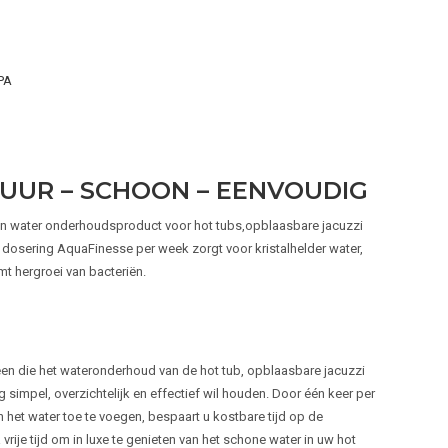
PA
PUUR – SCHOON – EENVOUDIG
één water onderhoudsproduct voor hot tubs,opblaasbare jacuzzi
dosering AquaFinesse per week zorgt voor kristalhelder water,
t hergroei van bacteriën.
een die het wateronderhoud van de hot tub, opblaasbare jacuzzi
simpel, overzichtelijk en effectief wil houden. Door één keer per
het water toe te voegen, bespaart u kostbare tijd op de
vrije tijd om in luxe te genieten van het schone water in uw hot