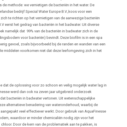
s de methode: we vernietigen de bacteriën in het water. De
rlandse bedrijf Special Water Europe B.V.,koos voor een
zich te richten op het vernietigen van de aanwezige bacteriën
V eerst het gedrag van bacteriën in het badwater. Uit diverse
k namelijk dat 99% van de bacteriën in badwater zich in de
ingsbodem voor bacteriën) bevindt. Deze biofilm is in een spa
jmerig gevoel, zoals bijvoorbeeld bij de randen en wanden van een
ele middelen voorkomen niet dat deze leefomgeving zich in het
 dat de oplossing voor zo schoon en veilig mogelijk water lag in
inesse werd dan ook na zeven jaar uitgebreid onderzoek
dat bacteriën in badwater vertonen. Uit wetenschappelijke
ze alternatieve benadering van wateronderhoud, waarbij de
 aangepakt veel effectiever werkt. Door gebruik van AquaFinesse
odem, waardoor er minder chemicaliën nodig zijn voor het
chloor. Door de kern van de problematiek aan te pakken, is