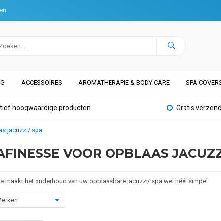
ten
NG
ACCESSOIRES
AROMATHERAPIE & BODY CARE
SPA COVER
atief hoogwaardige producten
Gratis verzend
as jacuzzi/ spa
FINESSE VOOR OPBLAAS JACUZZ
 maakt het onderhoud van uw opblaasbare jacuzzi/ spa wel héél simpel.
erken