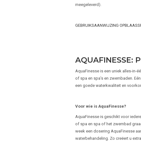
meegeleverd).
GEBRUIKSAANWIJZING OPBLAASS
AQUAFINESSE: 
AquaFinesse is een uniek alles-in-
of spa en spa’s en zwembaden. Eén 
een goede waterkwaliteit en voorkom
Voor wie is AquaFinesse?
AquaFinesse is geschikt voor ieder
of spa en spa of het zwembad graag 
week een dosering AquaFinesse aan 
waterbehandeling. Zo creëert u extra 