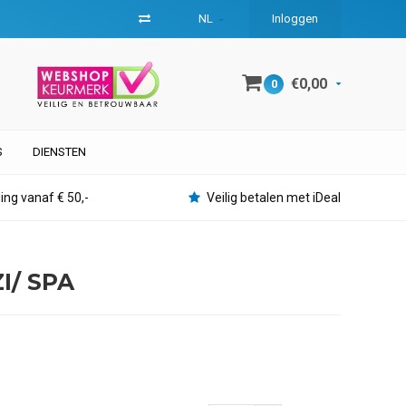
NL
Inloggen
€0,00
0
S
DIENSTEN
ing vanaf € 50,-
Veilig betalen met iDeal
I/ SPA