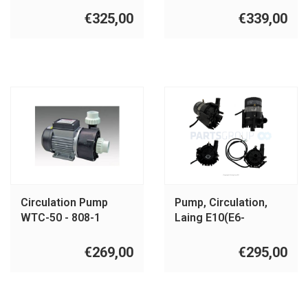
€325,00
€339,00
Circulation Pump
Pump, Circulation,
WTC-50 - 808-1
Laing E10(E6-
60/530P) 3/4" barb
€269,00
€295,00