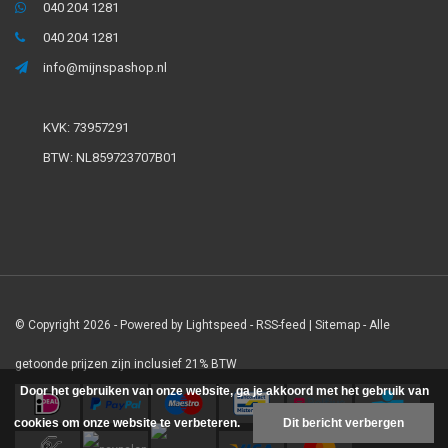
040 204 1281
040 204 1281
info@mijnspashop.nl
KVK: 73957291
BTW: NL859723707B01
© Copyright 2026 - Powered by
Lightspeed
-
RSS-feed
|
Sitemap
- Alle
getoonde prijzen zijn inclusief 21% BTW
Door het gebruiken van onze website, ga je akkoord met het gebruik van
cookies om onze website te verbeteren.
Dit bericht verbergen