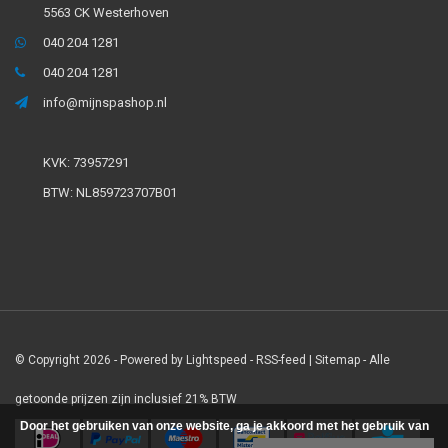
5563 CK Westerhoven
040 204 1281
040 204 1281
info@mijnspashop.nl
KVK: 73957291
BTW: NL859723707B01
© Copyright 2026 - Powered by
Lightspeed
-
RSS-feed
|
Sitemap
- Alle
getoonde prijzen zijn inclusief 21% BTW
Door het gebruiken van onze website, ga je akkoord met het gebruik van