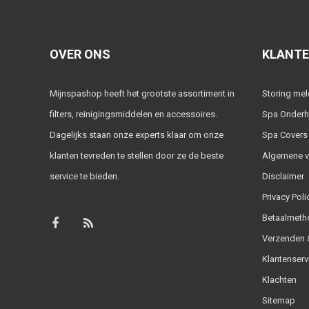
OVER ONS
KLANTE
Mijnspashop heeft het grootste assortiment in
Storing me
filters, reinigingsmiddelen en accessoires.
Spa Onder
Dagelijks staan onze experts klaar om onze
Spa Covers
klanten tevreden te stellen door ze de beste
Algemene 
service te bieden.
Disclaimer
Privacy Poli
Betaalmeth
Verzenden &
Klantenserv
Klachten
Sitemap