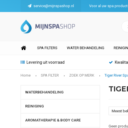
service@mijnspashop.nl
Voor al uw spa produc
SPA FILTERS
WATER BEHANDELING
REINIGI
Levering uit voorraad
Kwalit
Home
SPA FILTER
ZOEK OP MERK
Tiger River Sp
TIGE
WATERBEHANDELING
REINIGING
Meest be
AROMATHERAPIE & BODY CARE
Geen produc