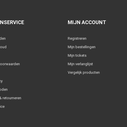
NSERVICE
MIJN ACCOUNT
lden
Registreren
houd
Mijn bestellingen
Mijn tickets
voorwaarden
Mijn verlanglijst
Vergelijk producten
cy
oden
 retourneren
ice