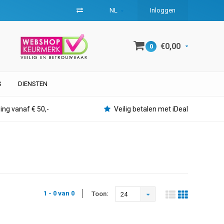
NL
Inloggen
€0,00
0
S
DIENSTEN
ing vanaf € 50,-
Veilig betalen met iDeal
1 - 0 van 0
Toon:
24