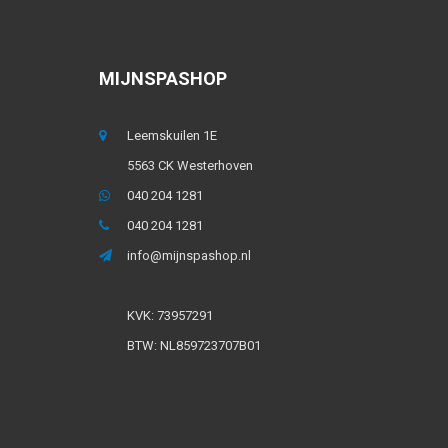
MIJNSPASHOP
Leemskuilen 1E
5563 CK Westerhoven
040 204 1281
040 204 1281
info@mijnspashop.nl
KVK: 73957291
BTW: NL859723707B01