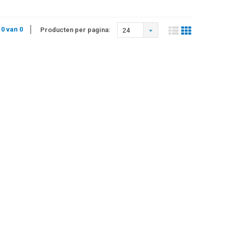
 0 van 0
Producten per pagina:
24