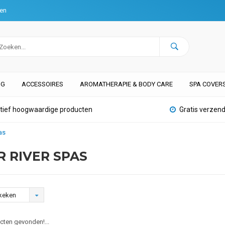
ten
NG
ACCESSOIRES
AROMATHERAPIE & BODY CARE
SPA COVER
atief hoogwaardige producten
Gratis verzend
as
R RIVER SPAS
keken
ten gevonden!...