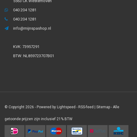
5563 CK Westerhoven
040 204 1281
040 204 1281
info@mijnspashop.nl
KVK: 73957291
BTW: NL859723707B01
© Copyright 2026 - Powered by
Lightspeed
-
RSS-feed
|
Sitemap
- Alle
getoonde prijzen zijn inclusief 21% BTW