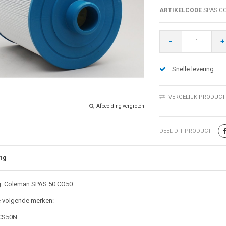
ARTIKELCODE
SPAS CO
-
+
Snelle levering
VERGELIJK PRODUCT
Afbeelding vergroten
DEEL DIT PRODUCT
ng
ng: Coleman SPAS 50 CO50
e volgende merken:
PCS50N