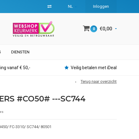
NL
Inloggen
€0,00
0
S
DIENSTEN
ing vanaf € 50,-
Veilig betalen met iDeal
Terug naar overzicht
ERS #CO50# ---SC744
ws
8450/ FC-3310/ SC744/ 80501