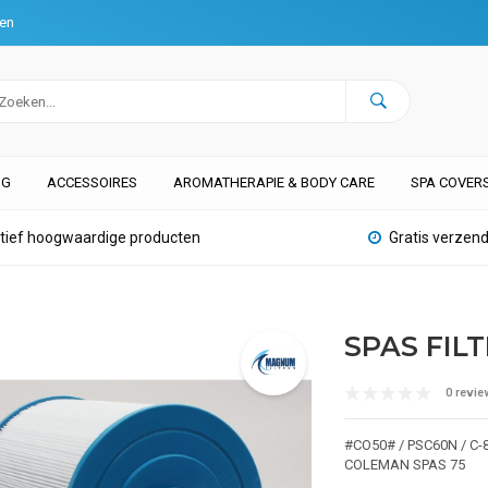
ten
NG
ACCESSOIRES
AROMATHERAPIE & BODY CARE
SPA COVER
atief hoogwaardige producten
Gratis verzend
SPAS FILT
0 revie
#CO50# / PSC60N / C-
COLEMAN SPAS 75