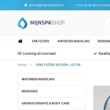
service@mijnspashop.nl
Voor al uw spa produc
SPA FILTERS
WATER BEHANDELING
REINIGI
Levering uit voorraad
Kwalit
Home
SPAS FILTERS #CO50# ---SC744
WATERBEHANDELING
REINIGING
AROMATHERAPIE & BODY CARE