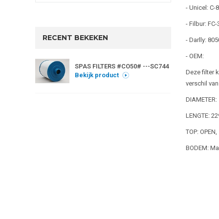
- Unicel: C-
- Filbur: FC
RECENT BEKEKEN
- Darlly: 80
- OEM:
SPAS FILTERS #CO50# ---SC744
Deze filter
Bekijk product
verschil va
DIAMETER:
LENGTE: 2
TOP: OPEN,
BODEM: Male