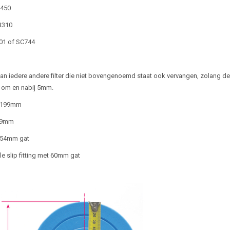
8450
-3310
501 of SC744
 kan iedere andere filter die niet bovengenoemd staat ook vervangen, zolang 
n om en nabij 5mm.
 199mm
29mm
 54mm gat
 slip fitting met 60mm gat