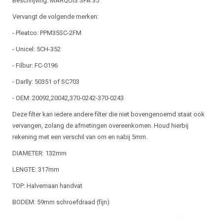
Beschrijving: MARQUIS SPA 35
Vervangt de volgende merken:
- Pleatco: PPM35SC-2FM
- Unicel: 5CH-352
- Filbur: FC-0196
- Darlly: 50351 of SC703
- OEM: 20092,20042,370-0242-370-0243
Deze filter kan iedere andere filter die niet bovengenoemd staat ook
vervangen, zolang de afmetingen overeenkomen. Houd hierbij
rekening met een verschil van om en nabij 5mm.
DIAMETER: 132mm
LENGTE: 317mm
TOP: Halvemaan handvat
BODEM: 59mm schroefdraad (fijn)