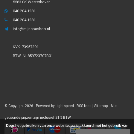
5563 CK Westerhoven
040 204 1281
040 204 1281
info@mijnspashop.nl
KVK: 73957291
BTW: NL859723707B01
© Copyright 2026 - Powered by
Lightspeed
-
RSS-feed
|
Sitemap
- Alle
getoonde prijzen zijn inclusief 21% BTW
Door het gebruiken van onze website, ga je akkoord met het gebruik van