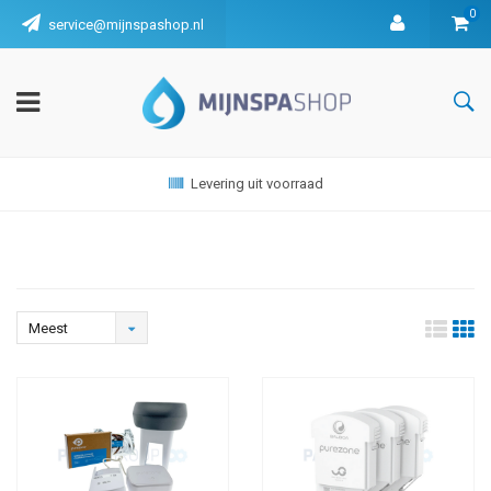
0
service@mijnspashop.nl
Levering uit voorraad
Meest
bekeken