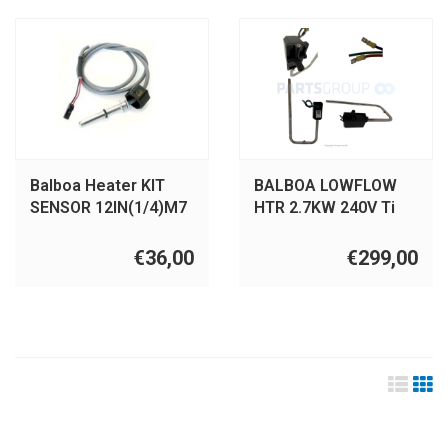
Balboa Heater KIT
BALBOA LOWFLOW
SENSOR 12IN(1/4)M7
HTR 2.7KW 240V Ti
W/WASHR per1(10).
LAING EXPORT
€36,00
€299,00