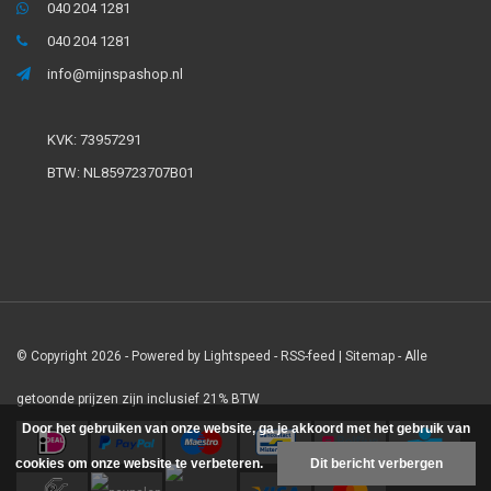
040 204 1281
040 204 1281
info@mijnspashop.nl
KVK: 73957291
BTW: NL859723707B01
© Copyright 2026 - Powered by
Lightspeed
-
RSS-feed
|
Sitemap
- Alle
getoonde prijzen zijn inclusief 21% BTW
Door het gebruiken van onze website, ga je akkoord met het gebruik van
cookies om onze website te verbeteren.
Dit bericht verbergen