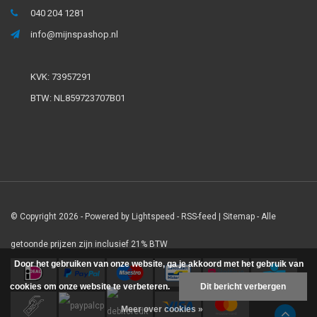
040 204 1281
info@mijnspashop.nl
KVK: 73957291
BTW: NL859723707B01
© Copyright 2026 - Powered by
Lightspeed
-
RSS-feed
|
Sitemap
- Alle
getoonde prijzen zijn inclusief 21% BTW
Door het gebruiken van onze website, ga je akkoord met het gebruik van
cookies om onze website te verbeteren.
Dit bericht verbergen
Meer over cookies »