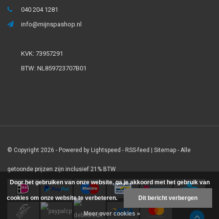
040 204 1281
info@mijnspashop.nl
KVK: 73957291
BTW: NL859723707B01
© Copyright 2026 - Powered by
Lightspeed
-
RSS-feed
|
Sitemap
- Alle
getoonde prijzen zijn inclusief 21% BTW
Door het gebruiken van onze website, ga je akkoord met het gebruik van
cookies om onze website te verbeteren.
Dit bericht verbergen
Meer over cookies »