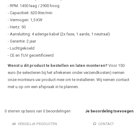
- RPM: 1450 laag / 2900 hoog
- Capacitieit: 620 liter/min
- Vermogen: 1,5 KW
- Hertz: 50
- Aansluiting: 4 aderige kabel (2x fase, 1 aarde, 1 neutraal)
- Garantie: 2 jaar
- Luchtgekoeld
- CE en TUV gecertificeerd
Wenst u dit product te bestellen en laten monteren?
Voor 150
euro (te selecteren bij het afrekenen onder verzendkosten) nemen
onze monteurs uw product mee om te installeren. Wij nemen contact
met u op om een afspraak in te plannen.
0
sterren op basis van
0
beoordelingen
Je beoordeling toevoegen
VERGELIJK PRODUCTEN
CONTACT