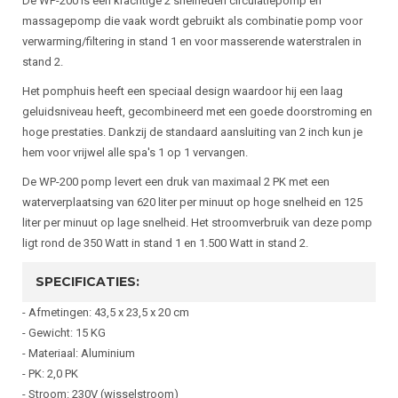
De WP-200 is een krachtige 2 snelheden circulatiepomp en
massagepomp die vaak wordt gebruikt als combinatie pomp voor
verwarming/filtering in stand 1 en voor masserende waterstralen in
stand 2.
Het pomphuis heeft een speciaal design waardoor hij een laag
geluidsniveau heeft, gecombineerd met een goede doorstroming en
hoge prestaties. Dankzij de standaard aansluiting van 2 inch kun je
hem voor vrijwel alle spa's 1 op 1 vervangen.
De WP-200 pomp levert een druk van maximaal 2 PK met een
waterverplaatsing van 620 liter per minuut op hoge snelheid en 125
liter per minuut op lage snelheid. Het stroomverbruik van deze pomp
ligt rond de 350 Watt in stand 1 en 1.500 Watt in stand 2.
SPECIFICATIES:
- Afmetingen: 43,5 x 23,5 x 20 cm
- Gewicht: 15 KG
- Materiaal: Aluminium
- PK: 2,0 PK
- Stroom: 230V (wisselstroom)