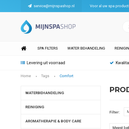
service@mijnspashop.nl
Voor al uw spa produc
SPA FILTERS
WATER BEHANDELING
REINIGI
Levering uit voorraad
Kwalit
Home
Tags
Comfort
PRO
WATERBEHANDELING
REINIGING
M
Filter:
AROMATHERAPIE & BODY CARE
Meest be