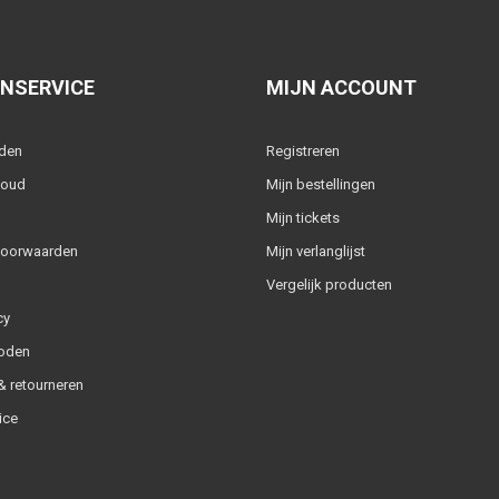
NSERVICE
MIJN ACCOUNT
lden
Registreren
houd
Mijn bestellingen
Mijn tickets
voorwaarden
Mijn verlanglijst
Vergelijk producten
cy
oden
 retourneren
ice