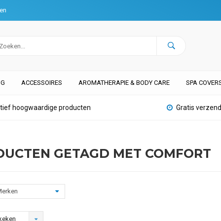
ten
NG
ACCESSOIRES
AROMATHERAPIE & BODY CARE
SPA COVER
atief hoogwaardige producten
Gratis verzend
DUCTEN GETAGD MET COMFORT
erken
keken