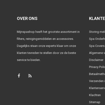
OVER ONS
KLANTE
Mijnspashop heeft het grootste assortiment in
Storing me
filters, reinigingsmiddelen en accessoires.
Spa Onder
Dagelijks staan onze experts klaar om onze
Spa Covers
klanten tevreden te stellen door ze de beste
Algemene 
service te bieden.
Disclaimer
Privacy Poli
Betaalmeth
Verzenden &
Klantenserv
Klachten
Sitemap