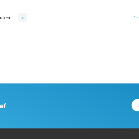
1 -
keken
ief