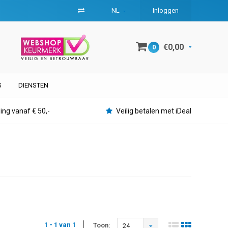
NL
Inloggen
€0,00
0
S
DIENSTEN
ing vanaf € 50,-
Veilig betalen met iDeal
1 - 1 van 1
Toon:
24