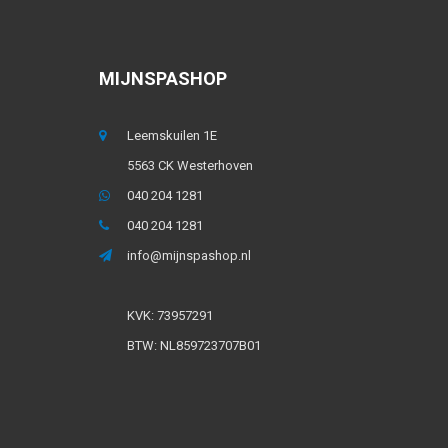
MIJNSPASHOP
Leemskuilen 1E
5563 CK Westerhoven
040 204 1281
040 204 1281
info@mijnspashop.nl
KVK: 73957291
BTW: NL859723707B01