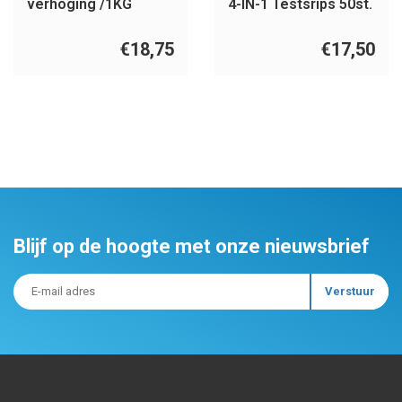
verhoging /1KG
4-IN-1 Testsrips 50st.
€18,75
€17,50
Blijf op de hoogte met onze nieuwsbrief