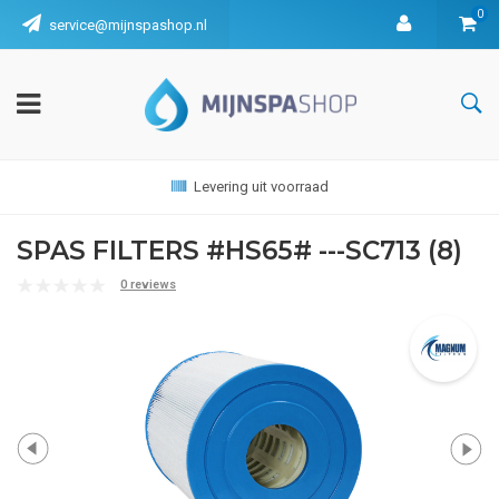
0
service@mijnspashop.nl
Levering uit voorraad
SPAS FILTERS #HS65# ---SC713 (8)
0 reviews