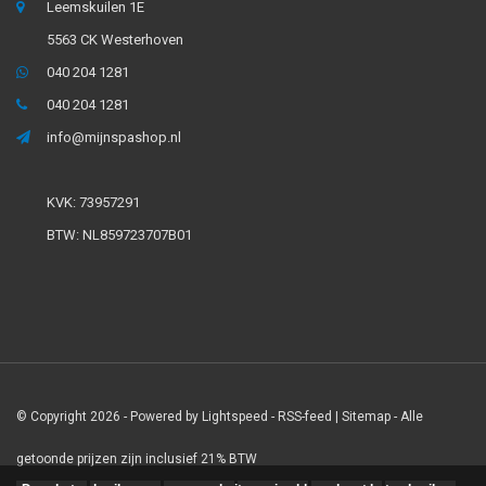
Leemskuilen 1E
5563 CK Westerhoven
040 204 1281
040 204 1281
info@mijnspashop.nl
KVK: 73957291
BTW: NL859723707B01
© Copyright 2026 - Powered by
Lightspeed
-
RSS-feed
|
Sitemap
- Alle
getoonde prijzen zijn inclusief 21% BTW