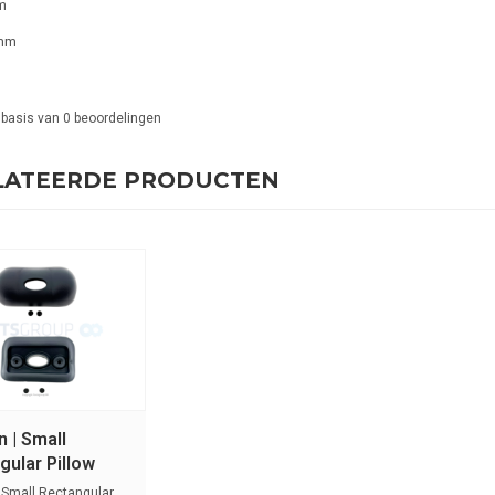
m
mm
 basis van
0
beoordelingen
LATEERDE PRODUCTEN
 | Small
gular Pillow
 Small Rectangular