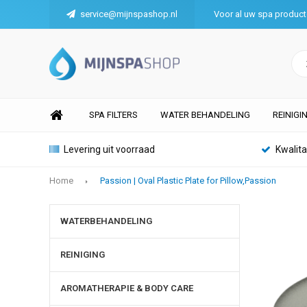
service@mijnspashop.nl
Voor al uw spa produc
SPA FILTERS
WATER BEHANDELING
REINIGI
Levering uit voorraad
Kwalit
Home
Passion | Oval Plastic Plate for Pillow,Passion
WATERBEHANDELING
REINIGING
AROMATHERAPIE & BODY CARE