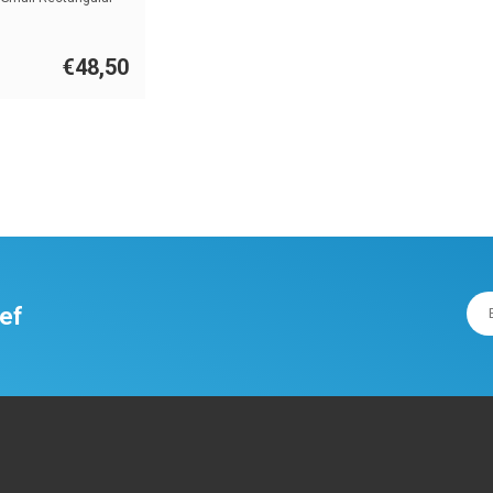
€48,50
ief