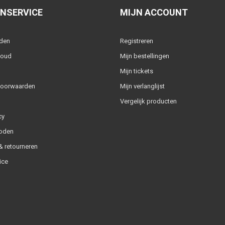
NSERVICE
MIJN ACCOUNT
lden
Registreren
houd
Mijn bestellingen
Mijn tickets
voorwaarden
Mijn verlanglijst
Vergelijk producten
cy
oden
 retourneren
ice