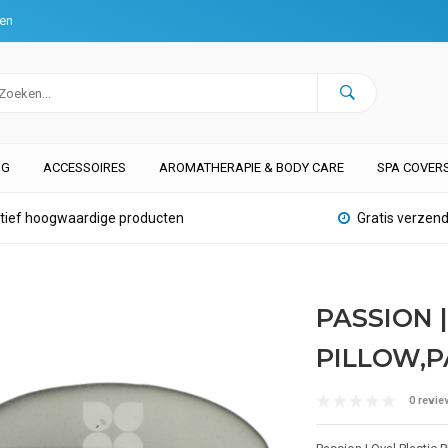
ten
NG
ACCESSOIRES
AROMATHERAPIE & BODY CARE
SPA COVER
atief hoogwaardige producten
Gratis verzend
PASSION 
PILLOW,P
0 revie