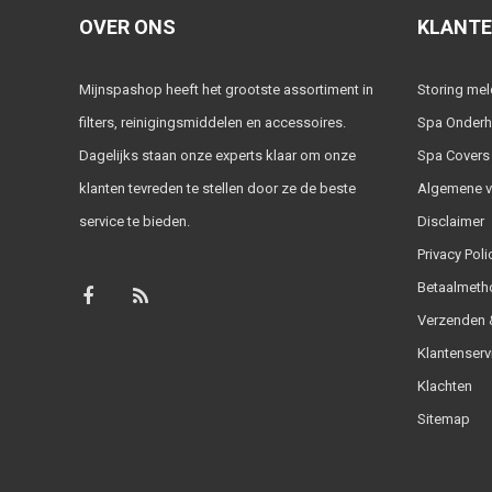
OVER ONS
KLANTE
Mijnspashop heeft het grootste assortiment in
Storing me
filters, reinigingsmiddelen en accessoires.
Spa Onder
Dagelijks staan onze experts klaar om onze
Spa Covers
klanten tevreden te stellen door ze de beste
Algemene 
service te bieden.
Disclaimer
Privacy Poli
Betaalmeth
Verzenden &
Klantenserv
Klachten
Sitemap