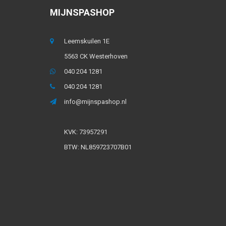
MIJNSPASHOP
Leemskuilen 1E
5563 CK Westerhoven
040 204 1281
040 204 1281
info@mijnspashop.nl
KVK: 73957291
BTW: NL859723707B01