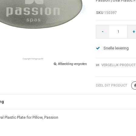
Passion | Oval Plastic P
SKU
150397
-
+
Snelle levering
Afbeelding vergroten
VERGELIJK PRODUCT
DEEL DIT PRODUCT
ng
al Plastic Plate for Pillow, Passion