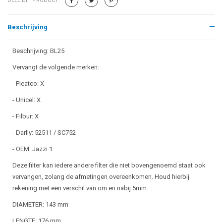
DEEL DIT PRODUCT
Beschrijving
Beschrijving: BL25
Vervangt de volgende merken:
- Pleatco: X
- Unicel: X
- Filbur: X
- Darlly: 52511 / SC752
- OEM: Jazzi 1
Deze filter kan iedere andere filter die niet bovengenoemd staat ook
vervangen, zolang de afmetingen overeenkomen. Houd hierbij
rekening met een verschil van om en nabij 5mm.
DIAMETER: 143 mm
LENGTE: 176 mm