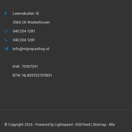
Leemskuilen 1E
5563 CK Westerhoven
040 204 1281
040 204 1281
info@mijnspashop.nl
KVK: 73957291
BTW: NL859723707B01
© Copyright 2026 - Powered by
Lightspeed
-
RSS-feed
|
Sitemap
- Alle