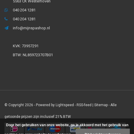
5563 CK Westerhoven
040 204 1281
040 204 1281
info@mijnspashop.nl
KVK: 73957291
BTW: NL859723707B01
© Copyright 2026 - Powered by
Lightspeed
-
RSS-feed
|
Sitemap
- Alle
getoonde prijzen zijn inclusief 21% BTW
Door het gebruiken van onze website, ga je akkoord met het gebruik van