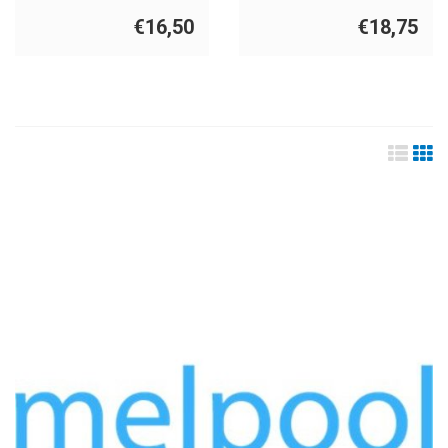
€16,50
€18,75