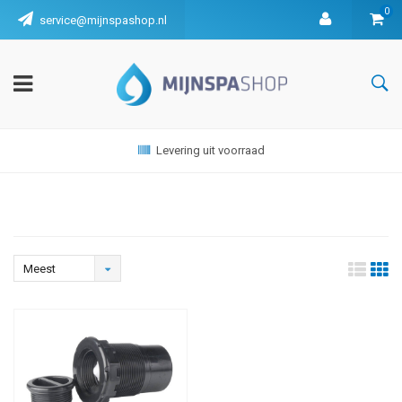
0
service@mijnspashop.nl
Levering uit voorraad
Meest
bekeken