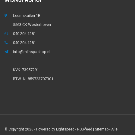
Leemskuilen 1E
5563 CK Westerhoven
040 204 1281
040 204 1281
info@mijnspashop.nl
KVK: 73957291
BTW: NL859723707B01
© Copyright 2026 - Powered by
Lightspeed
-
RSS-feed
|
Sitemap
- Alle