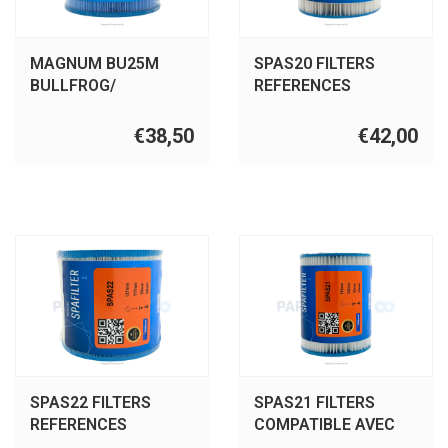
MAGNUM BU25M
SPAS20 FILTERS
BULLFROG/
REFERENCES
BULLFROG 25
PTL20W-SV-P4, 6CH-
25, FC-0305
€38,50
€42,00
SPAS22 FILTERS
SPAS21 FILTERS
REFERENCES
COMPATIBLE AVEC
PRB17.5SF,C-
BESTWAY MODELE II -