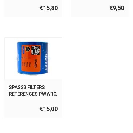
4401,FC-
58094
€15,80
€9,50
2386,SC726,WW35D
SPAS23 FILTERS
REFERENCES PWW10,
C-4310, FC-3077,
SC750,WW20
€15,00