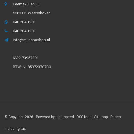
Leemskuilen 1E
5563 CK Westerhoven
040 204 1281
040 204 1281
info@mijnspashop.nl
KVK: 73957291
BTW: NL859723707B01
© Copyright 2026 - Powered by
Lightspeed
-
RSS feed
|
Sitemap
- Prices
including tax