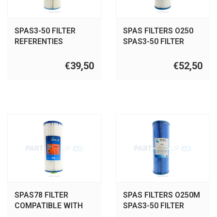
SPAS3-50 FILTER
SPAS FILTERS O250
REFERENTIES
SPAS3-50 FILTER
PWW50L, 4CH-949,
REFERENTIES
FC-0172, SC757, O250
PWW50L, 4CH-949,
€39,50
€52,50
FC-0172, SC757.
SPAS78 FILTER
SPAS FILTERS O250M
COMPATIBLE WITH
SPAS3-50 FILTER
PPM50SC-F2M, 5CH-
REFERENTIES