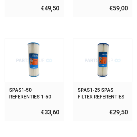
502, FC- 0195,
PWW50L, 4CH-949,
€49,50
€59,00
SC719,Marquispas
FC-0172, SC757.
SPAS1-50
SPAS1-25 SPAS
REFERENTIES 1-50
FILTER REFERENTIES
PRB50-IN, C-4950, FC-
1-25 / PRB25-IN /C-
2390, SC706, RD50
4326/ FC-2375/
€33,60
€29,50
SC704/ RD25