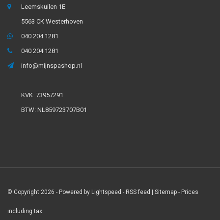
Leemskuilen 1E
5563 CK Westerhoven
040 204 1281
040 204 1281
info@mijnspashop.nl
KVK: 73957291
BTW: NL859723707B01
© Copyright 2026 - Powered by
Lightspeed
-
RSS feed
|
Sitemap
- Prices
including tax