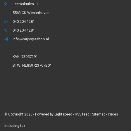
Leemskuilen 1E
5563 CK Westerhoven
040 204 1281
040 204 1281
info@mijnspashop.nl
KVK: 73957291
BTW: NL859723707B01
© Copyright 2026 - Powered by
Lightspeed
-
RSS feed
|
Sitemap
- Prices
including tax