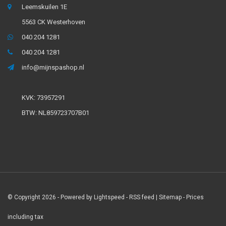
Leemskuilen 1E
5563 CK Westerhoven
040 204 1281
040 204 1281
info@mijnspashop.nl
KVK: 73957291
BTW: NL859723707B01
© Copyright 2026 - Powered by
Lightspeed
-
RSS feed
|
Sitemap
- Prices
including tax