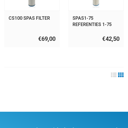
CS100 SPAS FILTER
SPAS1-75
REFERENTIES 1-75
PRB75-IN, C-4326, FC-
2375, SC704 /
€69,00
€42,50
42513/RA75